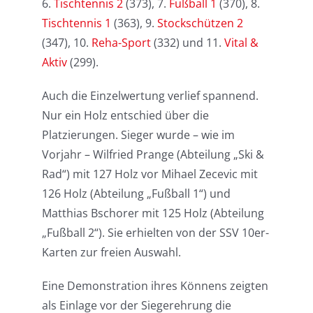
6.
Tischtennis 2
(373), 7.
Fußball 1
(370), 8.
Tischtennis 1
(363), 9.
Stockschützen 2
(347), 10.
Reha-Sport
(332) und 11.
Vital &
Aktiv
(299).
Auch die Einzelwertung verlief spannend.
Nur ein Holz entschied über die
Platzierungen. Sieger wurde – wie im
Vorjahr – Wilfried Prange (Abteilung „Ski &
Rad“) mit 127 Holz vor Mihael Zecevic mit
126 Holz (Abteilung „Fußball 1“) und
Matthias Bschorer mit 125 Holz (Abteilung
„Fußball 2“). Sie erhielten von der SSV 10er-
Karten zur freien Auswahl.
Eine Demonstration ihres Könnens zeigten
als Einlage vor der Siegerehrung die