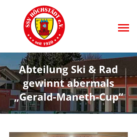
Zum
Inhalt
springen
To
AKTUELLE BEITRÄGE
Nav
SPORTABTEILUNGEN
Abteilung Ski & Rad
ANGEBOTE
gewinnt abermals
VITAL&AKTIV
„Gerald-Maneth-Cup“
KIDSSPORT
SSV HÖCHSTÄDT e.V.