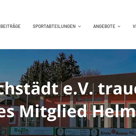
 BEITRÄGE
SPORTABTEILUNGEN
ANGEBOTE
V
KEGELN
REHA-SPORT
TANZSPORT
TENNIS
chstädt e.V. trau
es Mitglied Hel
VITAL&AKTIV