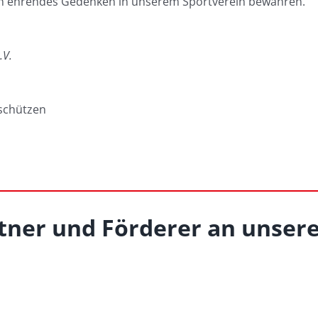
n ehrendes Gedenken in unserem Sportverein bewahren.
.V.
kschützen
tner und Förderer an unsere