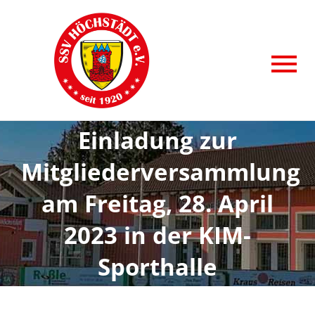
Zum
Inhalt
springen
To
AKTUELLE BEITRÄGE
Nav
Einladung zur
SPORTABTEILUNGEN
Mitgliederversammlung
ANGEBOTE
am Freitag, 28. April
VITAL&AKTIV
2023 in der KIM-
KIDSSPORT
Sporthalle
SSV HÖCHSTÄDT e.V.