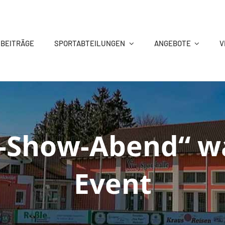
 BEITRÄGE
SPORTABTEILUNGEN
ANGEBOTE
V
KEGELN
REHA-SPORT
TANZSPORT
TENNIS
-Show-Abend“ wa
Event
VITAL&AKTIV