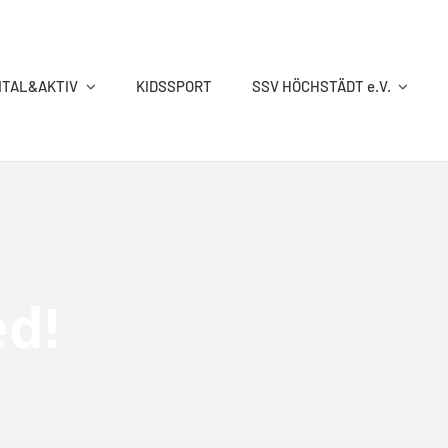
ITAL&AKTIV
KIDSSPORT
SSV HÖCHSTÄDT e.V.
RINGEN
SCHWIMMEN
TISCHTENNIS
TURNEN
ed!