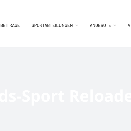
 BEITRÄGE
SPORTABTEILUNGEN
ANGEBOTE
V
KEGELN
REHA-SPORT
TANZSPORT
TENNIS
ds-Sport Reload
VITAL&AKTIV