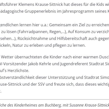
ftsführer Klemens Krause-Sittnick hat dieses für die Kids w
spädagogische Gruppenerlebnis im Jahresprogramm seines 
endlichen lernen hier u.a.: Gemeinsam ein Ziel zu erreich
zu lösen (Fahrradpannen, Regen,…), Auf Konsum zu verzich
rnsehen…), Rücksichtnahme und Hilfsbereitschaft auch geg
wickeln, Natur zu erleben und pflegen zu lernen.
 Wetter übernachteten die Kinder nach einer warmen Dus
SV-Vorsitzender Jakob Kehrle und Jugendreferent Stadtrat S
f´s Herzlichste.
lbstverständlichkeit dieser Unterstützung und Stadtrat Sim
use-Sittnick und der SSV und freute sich, dass dieses wicht
.
liche des Kinderheimes am Buchberg, mit Susanne Krause-Sittnic