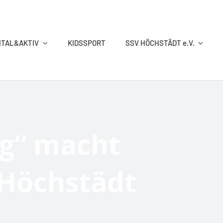
ITAL&AKTIV
KIDSSPORT
SSV HÖCHSTÄDT e.V.
RINGEN
SCHWIMMEN
TISCHTENNIS
TURNEN
g“ macht
 Höchstädt