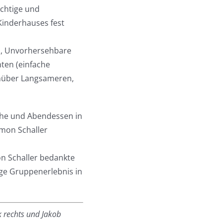
ichtige und
Kinderhauses fest
en, Unvorhersehbare
ten (einfache
enüber Langsameren,
che und Abendessen in
imon Schaller
on Schaller bedankte
ige Gruppenerlebnis in
k rechts und Jakob