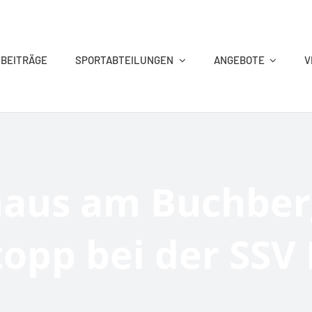
 BEITRÄGE
SPORTABTEILUNGEN
ANGEBOTE
V
KEGELN
REHA-SPORT
TANZSPORT
TENNIS
haus am Buchber
opp bei der SSV
VITAL&AKTIV