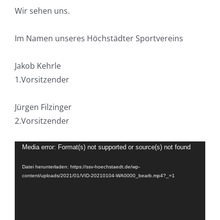
Wir sehen uns.
Im Namen unseres Höchstädter Sportvereins
Jakob Kehrle
1.Vorsitzender
Jürgen Filzinger
2.Vorsitzender
Video-
Media error: Format(s) not supported or source(s) not found
Player
Datei herunterladen: https://ssv-hoechstaedt.de/wp-
content/uploads/2021/01/VID-20210104-WA0000_bearb.mp4?_=1