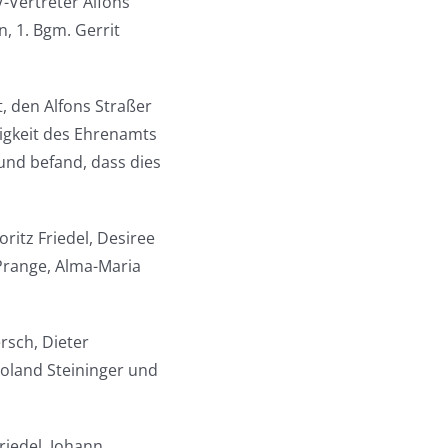
-Vertreter Alfons
, 1. Bgm. Gerrit
, den Alfons Straßer
tigkeit des Ehrenamts
und befand, dass dies
ritz Friedel, Desiree
 Prange, Alma-Maria
rsch, Dieter
Roland Steininger und
riedel, Johann