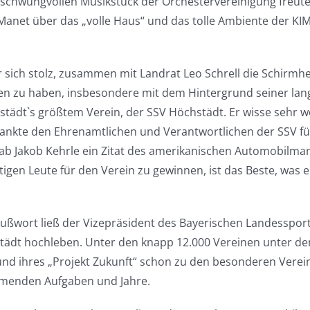
schwungvollen Musikstück der Orchestervereinigung freute
Manet über das „volle Haus“ und das tolle Ambiente der KI
r sich stolz, zusammen mit Landrat Leo Schrell die Schirmh
 zu haben, insbesondere mit dem Hintergrund seiner lan
städt`s größtem Verein, der SSV Höchstädt. Er wisse sehr wo
nkte den Ehrenamtlichen und Verantwortlichen der SSV für
gab Jakob Kehrle ein Zitat des amerikanischen Automobilma
tigen Leute für den Verein zu gewinnen, ist das Beste, was 
ußwort ließ der Vizepräsident des Bayerischen Landesspor
städt hochleben. Unter den knapp 12.000 Vereinen unter d
und ihres „Projekt Zukunft“ schon zu den besonderen Vere
ommenden Aufgaben und Jahre.