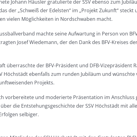
ete Johann Häusler gratulierte der SSV ebenso zum Jubilä
as der „Schweiß der Edelsten“ im „Projekt Zukunft“ steckt 
ren vielen Möglichkeiten in Nordschwaben macht.
ussballverband machte seine Aufwartung in Person von BFV
ragten Josef Wiedemann, der den Dank des BFV-Kreises de
aft überraschte der BFV-Präsident und DFB-Vizepräsident R
SV Höchstädt ebenfalls zum runden Jubiläum und wünschte vi
kunftweisenden Projekts.
h vorbereitete und moderierte Präsentation im Anschluss 
k über die Entstehungsgeschichte der SSV Höchstädt mit all
rfolgen selbiger.