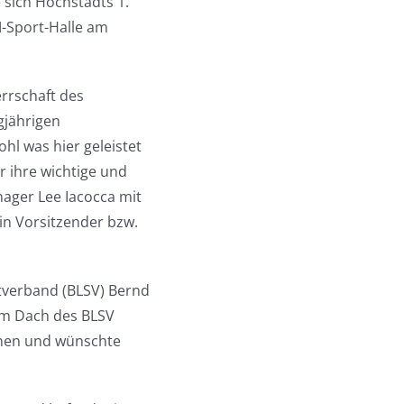
 sich Höchstädts 1.
M-Sport-Halle am
errschaft des
gjährigen
hl was hier geleistet
 ihre wichtige und
nager Lee Iacocca mit
ein Vorsitzender bzw.
tverband (BLSV) Bernd
em Dach des BLSV
inen und wünschte