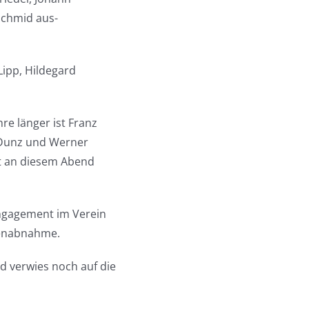
Schmid aus-
Lipp, Hildegard
re länger ist Franz
f Dunz und Werner
aft an diesem Abend
 Engagement im Verein
henabnahme.
d verwies noch auf die