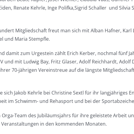
den, Renate Kehrle, Inge Polifka,Sigrid Schaller
und Silvia 
ndert Mitgliedschaft freut man sich mit Alban Hafner, Karl 
el und Maria Stempfle.
nd damit zum Urgestein zählt Erich Kerber, nochmal fünf Jah
SV und mit Ludwig Bay, Fritz Glaser, Adolf Reichhardt, Adol
ihrer 70-jährigen Vereinstreue auf die längste Mitgliedsch
sich Jakob Kehrle bei Christine Sextl für ihr langjähriges
Arbeit im Schwimm- und Rehasport und bei der Sportabzeic
Orga-Team des Jubiläumsjahrs für ihre geleistete Arbeit un
n Veranstaltungen in den kommenden Monaten.