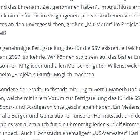
und das Ehrenamt Zeit genommen haben“. Im Anschluss erho
kminute für die im vergangenen Jahr verstorbenen Vereins
ers an den unvergesslichen, großen „Mit-Motor“ im Projekt
eiß.
 genehmigte Fertigstellung des für die SSV existentiell wich
hr 2020, so Kehrle. Wir können stolz sein auf das bisher Er
Gönner, Mitglieder und allen Menschen guten Willens, welche
 beim „Projekt Zukunft“ Möglich machten.
sondere der Stadt Höchstädt mit 1.Bgm.Gerrit Maneth und 
, welche mit ihrem Votum zur Fertigstellung des für die SS
 Sport- und Stadtgeschichte geschrieben haben. Ein Meilenst
ür alle Bürger und Generationen unserer Heimatstadt und de
ab es vor allem auch für die Ehrenmitglieder Rudolf Kimme
Grünbeck. Auch Höchstädts ehemaligem „US-Verwalter“ Karl