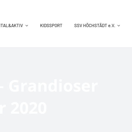
ITAL&AKTIV
KIDSSPORT
SSV HÖCHSTÄDT e.V.
RINGEN
SCHWIMMEN
TISCHTENNIS
TURNEN
– Grandioser
r 2020