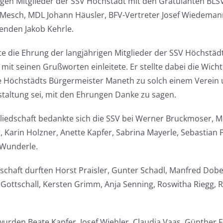
igen Mitglieder der SSV Höchstädt mit den Gratulanten BLSV
 Mesch, MDL Johann Häusler, BFV-Vertreter Josef Wiedemann
enden Jakob Kehrle.
 die Ehrung der langjährigen Mitglieder der SSV Höchstädt
 mit seinen Grußworten einleitete. Er stellte dabei die Wich
e Höchstädts Bürgermeister Maneth zu solch einem Verein 
taltung sei, mit den Ehrungen Danke zu sagen.
gliedschaft bedankte sich die SSV bei Werner Bruckmoser, Mo
r, Karin Holzner, Anette Kapfer, Sabrina Mayerle, Sebastian
 Wunderle.
dschaft durften Horst Praisler, Gunter Schadl, Manfred Dobe
 Gottschall, Kersten Grimm, Anja Senning, Roswitha Riegg, 
wurden Beate Kapfer, Josef Wiehler, Claudia Vaas, Günther F