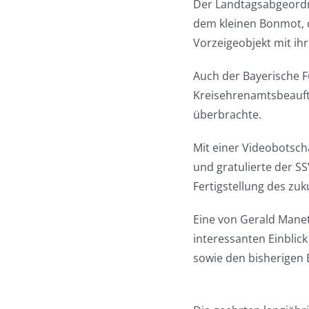
Der Landtagsabgeordn
dem kleinen Bonmot, d
Vorzeigeobjekt mit ih
Auch der Bayerische F
Kreisehrenamtsbeauft
überbrachte.
Mit einer Videobotsch
und gratulierte der S
Fertigstellung des zu
Eine von Gerald Manet
interessanten Einblic
sowie den bisherigen E