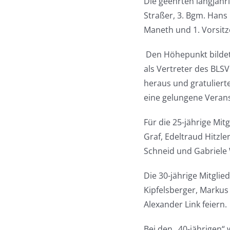
Die geehrten langjähr
Straßer, 3. Bgm. Hans
Maneth und 1. Vorsitz
Den Höhepunkt bildete
als Vertreter des BLSV
heraus und gratuliert
eine gelungene Verans
Für die 25-jährige Mit
Graf, Edeltraud Hitzle
Schneid und Gabriele
Die 30-jährige Mitglie
Kipfelsberger, Markus
Alexander Link feiern.
Bei den „40-jährigen“ 