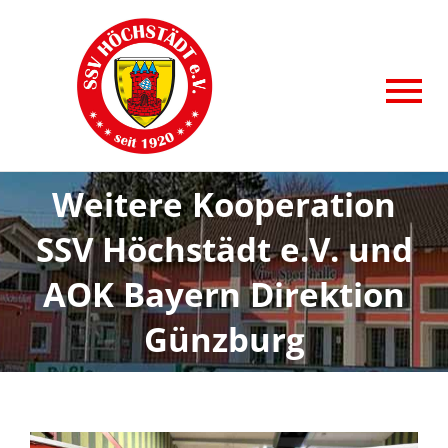
Zum
Inhalt
springen
To
AKTUELLE BEITRÄGE
Nav
Weitere Kooperation
SPORTABTEILUNGEN
SSV Höchstädt e.V. und
ANGEBOTE
AOK Bayern Direktion
VITAL&AKTIV
Günzburg
KIDSSPORT
SSV HÖCHSTÄDT e.V.